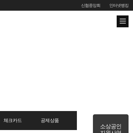
신협중앙회
인터넷뱅킹
체크카드
공제상품
소상공인
지원사업