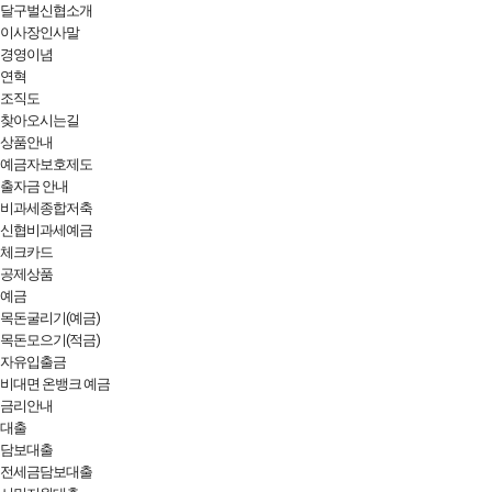
달구벌신협소개
이사장인사말
경영이념
연혁
조직도
찾아오시는길
상품안내
예금자보호제도
출자금 안내
비과세종합저축
신협비과세예금
체크카드
공제상품
예금
목돈굴리기(예금)
목돈모으기(적금)
자유입출금
비대면 온뱅크 예금
금리안내
대출
담보대출
전세금담보대출