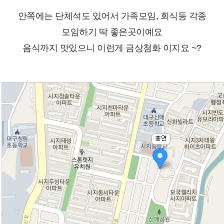
안쪽에는 단체석도 있어서 가족모임, 회식등 각종
모임하기 딱 좋은곳이예요
음식까지 맛있으니 이런게 금상첨화 이지요 ~?