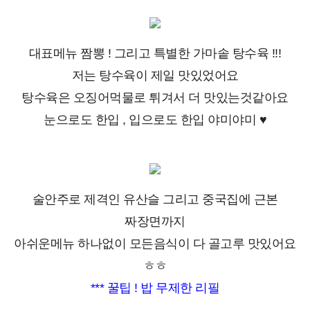
대표메뉴 짬뽕 ! 그리고 특별한 가마솥 탕수육 !!!
저는 탕수육이 제일 맛있었어요
탕수육은 오징어먹물로 튀겨서 더 맛있는것같아요
눈으로도 한입 , 입으로도 한입 야미야미 ♥
술안주로 제격인 유산슬 그리고 중국집에 근본
짜장면까지
아쉬운메뉴 하나없이 모든음식이 다 골고루 맛있어요
ㅎㅎ
*** 꿀팁 ! 밥 무제한 리필