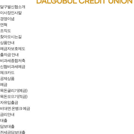
달구벌신협소개
이사장인사말
경영이념
연혁
조직도
찾아오시는길
상품안내
예금자보호제도
출자금 안내
비과세종합저축
신협비과세예금
체크카드
공제상품
예금
목돈굴리기(예금)
목돈모으기(적금)
자유입출금
비대면 온뱅크 예금
금리안내
대출
담보대출
전세금담보대출