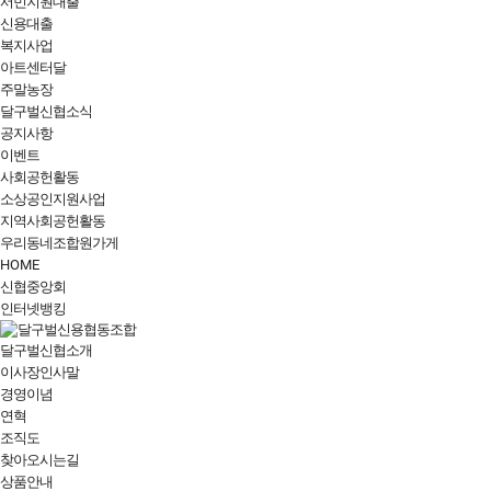
서민지원대출
신용대출
복지사업
아트센터달
주말농장
달구벌신협소식
공지사항
이벤트
사회공헌활동
소상공인지원사업
지역사회공헌활동
우리동네조합원가게
HOME
신협중앙회
인터넷뱅킹
달구벌신협소개
이사장인사말
경영이념
연혁
조직도
찾아오시는길
상품안내