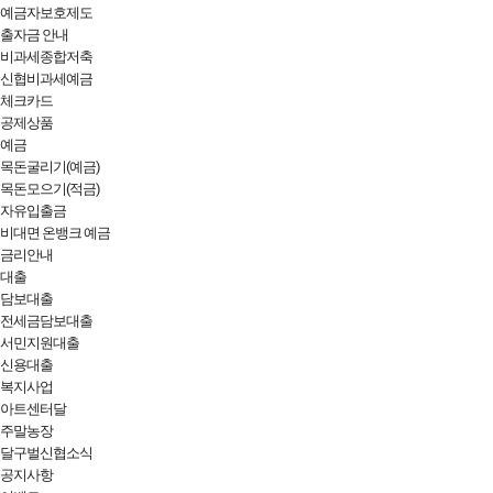
예금자보호제도
출자금 안내
비과세종합저축
신협비과세예금
체크카드
공제상품
예금
목돈굴리기(예금)
목돈모으기(적금)
자유입출금
비대면 온뱅크 예금
금리안내
대출
담보대출
전세금담보대출
서민지원대출
신용대출
복지사업
아트센터달
주말농장
달구벌신협소식
공지사항