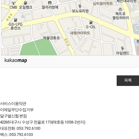
목록
서비스이용약관
이메일무단수집거부
달구벌신협 본점
42265 대구시 수성구 천을로
173
(매호동
1058-2
번지)
대표전화 :
053.792.6100
팩스 :
053.792.6103