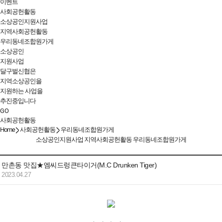
이벤트
사회공헌활동
소상공인지원사업
지역사회공헌활동
우리동네조합원가게
소상공인
지원사업
달구벌신협은
지역소상공인을
지원하는 사업을
추진중입니다
GO
사회공헌활동
Home
사회공헌활동
우리동네조합원가게
소상공인지원사업
지역사회공헌활동
우리동네조합원가게
만촌동 맛집★엠씨드렁큰타이거(M.C Drunken Tiger)
2023.04.27