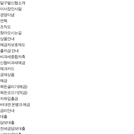
달구벌신협소개
이사장인사말
경영이념
연혁
조직도
찾아오시는길
상품안내
예금자보호제도
출자금 안내
비과세종합저축
신협비과세예금
체크카드
공제상품
예금
목돈굴리기(예금)
목돈모으기(적금)
자유입출금
비대면 온뱅크 예금
금리안내
대출
담보대출
전세금담보대출