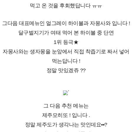
먹고 온 것을 후회했답니다 ㅠㅠ
그다음 대표메뉴인 얼그레이 하이볼과 자몽사와 입니다 !
달구벌지기가 여태 먹어 본 하이볼 중 단연
1위 등극★
자몽사와는 생자몽을 눈앞에서 직접 착즙기로 짜서 넣어
먹는답니다 !
정말 맛있겠쥬 ??
.
그 다음 추천 메뉴는
제주모히또 ! 입니다 .
정말 제주도가 생각나는 맛인데요••?