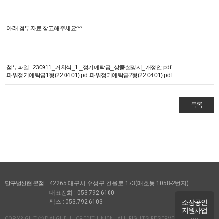
아래 첨부자료 참고해주세요^^
첨부파일 :
230911_거치식_1._정기예탁금_상품설명서_개정안.pdf
파워정기예탁금1형(22.04.01).pdf
파워정기예탁금2형(22.04.01).pdf
목록
달구벌신협 본점
42265 대구시 수성구 천을로
173
(매호동
1058-2
번지)
대표전화 :
053.792.6100
소상공인
팩스 :
053.792.6103
지원사업
COPYRIGHT ⓒ DALGUBUL CREDIT UNION. ALL RIGHTS RESERVED.